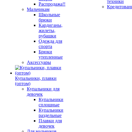
техники
Распродажа!!
Кредитован
Мальчикам
Школьные
брюки
Кардиганы,
жилеты,
рубашки
Одежда для
спорта
Брюки
утепленные
Аксессуары
Купальники, плавки
(оптом)
Купальники для
девочек
Купальники
сплошные
Купальники
раздельные
Плавки для
девочек
Для мальчиков