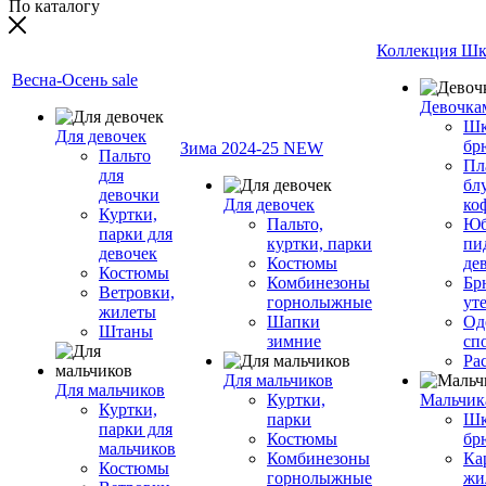
По каталогу
Коллекция Шк
Весна-Осень sale
Девочка
Шк
Для девочек
бр
Зима 2024-25 NEW
Пальто
Пл
для
бл
девочки
Для девочек
ко
Куртки,
Пальто,
Юб
парки для
куртки, парки
пи
девочек
Костюмы
де
Костюмы
Комбинезоны
Бр
Ветровки,
горнолыжные
ут
жилеты
Шапки
Од
Штаны
зимние
сп
Ра
Для мальчиков
Для мальчиков
Куртки,
Мальчик
Куртки,
парки
Шк
парки для
Костюмы
бр
мальчиков
Комбинезоны
Ка
Костюмы
горнолыжные
жи