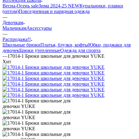
Коллекция Школа
Весна-Осень sale
Зима 2024-25 NEW
Купальники, плавки
(оптом)
Повседневная и нарядная одежда
—
Девочкам
Мальчикам
Аксессуары
—
Распродажа!!
Школьные брюки
Платья, блузки, кофты
Юбки, пиджаки для
девочек
Брюки утепленные
Одежда для спорта
—
17014-1 Брюки школьные для девочки YUKE
Хит