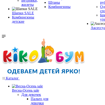
Ветровки,
Штаны
ру
жилеты
Комбинезоны
Од
сп
Шапки SALE
Бр
Комбинезоны
ут
детские
Аксессу
Каталог
Весна-Осень sale
Для девочек
Пальто для
девочки