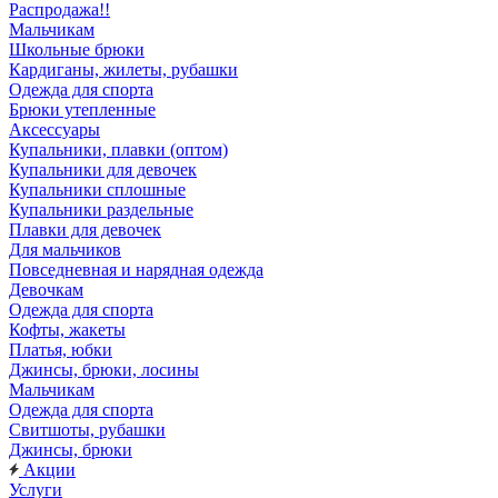
Распродажа!!
Мальчикам
Школьные брюки
Кардиганы, жилеты, рубашки
Одежда для спорта
Брюки утепленные
Аксессуары
Купальники, плавки (оптом)
Купальники для девочек
Купальники сплошные
Купальники раздельные
Плавки для девочек
Для мальчиков
Повседневная и нарядная одежда
Девочкам
Одежда для спорта
Кофты, жакеты
Платья, юбки
Джинсы, брюки, лосины
Мальчикам
Одежда для спорта
Свитшоты, рубашки
Джинсы, брюки
Акции
Услуги