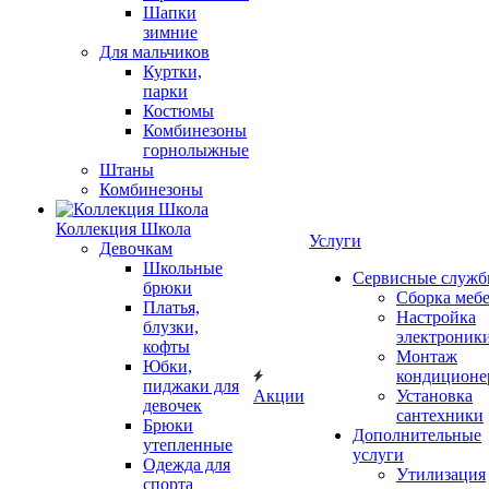
Шапки
зимние
Для мальчиков
Куртки,
парки
Костюмы
Комбинезоны
горнолыжные
Штаны
Комбинезоны
Коллекция Школа
Услуги
Девочкам
Школьные
Сервисные служ
брюки
Сборка меб
Платья,
Настройка
блузки,
электроник
кофты
Монтаж
Юбки,
кондиционе
пиджаки для
Акции
Установка
девочек
сантехники
Брюки
Дополнительные
утепленные
услуги
Одежда для
Утилизация
спорта