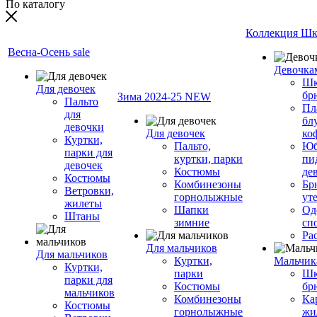
По каталогу
Коллекция Шк
Весна-Осень sale
Девочка
Шк
Для девочек
бр
Зима 2024-25 NEW
Пальто
Пл
для
бл
девочки
Для девочек
ко
Куртки,
Пальто,
Юб
парки для
куртки, парки
пи
девочек
Костюмы
де
Костюмы
Комбинезоны
Бр
Ветровки,
горнолыжные
ут
жилеты
Шапки
Од
Штаны
зимние
сп
Ра
Для мальчиков
Для мальчиков
Куртки,
Мальчик
Куртки,
парки
Шк
парки для
Костюмы
бр
мальчиков
Комбинезоны
Ка
Костюмы
горнолыжные
жи