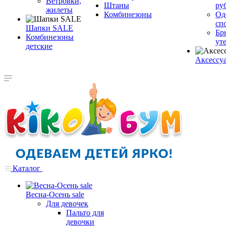
Ветровки,
Штаны
ру
жилеты
Комбинезоны
Од
сп
Шапки SALE
Бр
Комбинезоны
ут
детские
Аксессу
Каталог
Весна-Осень sale
Для девочек
Пальто для
девочки