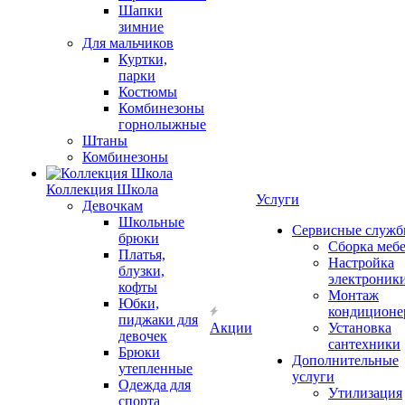
Шапки
зимние
Для мальчиков
Куртки,
парки
Костюмы
Комбинезоны
горнолыжные
Штаны
Комбинезоны
Коллекция Школа
Услуги
Девочкам
Школьные
Сервисные служ
брюки
Сборка меб
Платья,
Настройка
блузки,
электроник
кофты
Монтаж
Юбки,
кондиционе
пиджаки для
Акции
Установка
девочек
сантехники
Брюки
Дополнительные
утепленные
услуги
Одежда для
Утилизация
спорта