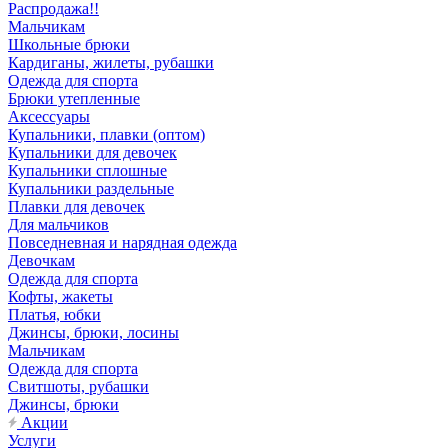
Распродажа!!
Мальчикам
Школьные брюки
Кардиганы, жилеты, рубашки
Одежда для спорта
Брюки утепленные
Аксессуары
Купальники, плавки (оптом)
Купальники для девочек
Купальники сплошные
Купальники раздельные
Плавки для девочек
Для мальчиков
Повседневная и нарядная одежда
Девочкам
Одежда для спорта
Кофты, жакеты
Платья, юбки
Джинсы, брюки, лосины
Мальчикам
Одежда для спорта
Свитшоты, рубашки
Джинсы, брюки
Акции
Услуги