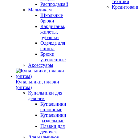
техники
Распродажа!!
Кредитован
Мальчикам
Школьные
брюки
Кардиганы,
жилеты,
рубашки
Одежда для
спорта
Брюки
утепленные
Аксессуары
Купальники, плавки
(оптом)
Купальники для
девочек
Купальники
сплошные
Купальники
раздельные
Плавки для
девочек
Для мальчиков