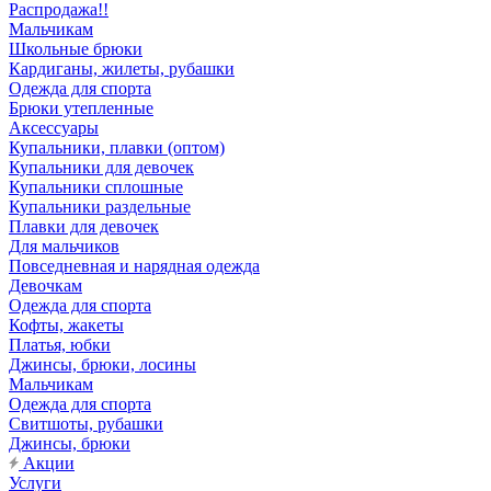
Распродажа!!
Мальчикам
Школьные брюки
Кардиганы, жилеты, рубашки
Одежда для спорта
Брюки утепленные
Аксессуары
Купальники, плавки (оптом)
Купальники для девочек
Купальники сплошные
Купальники раздельные
Плавки для девочек
Для мальчиков
Повседневная и нарядная одежда
Девочкам
Одежда для спорта
Кофты, жакеты
Платья, юбки
Джинсы, брюки, лосины
Мальчикам
Одежда для спорта
Свитшоты, рубашки
Джинсы, брюки
Акции
Услуги