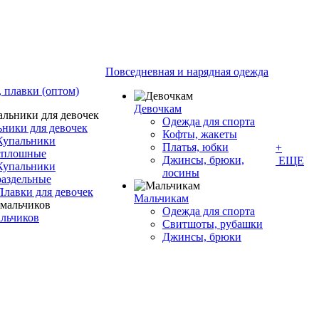
Повседневная и нарядная одежда
 плавки (оптом)
Девочкам
Одежда для спорта
ьники для девочек
Кофты, жакеты
Купальники
Платья, юбки
+
сплошные
Джинсы, брюки,
ЕЩЕ
Купальники
лосины
раздельные
Плавки для девочек
Мальчикам
Одежда для спорта
альчиков
Свитшоты, рубашки
Джинсы, брюки