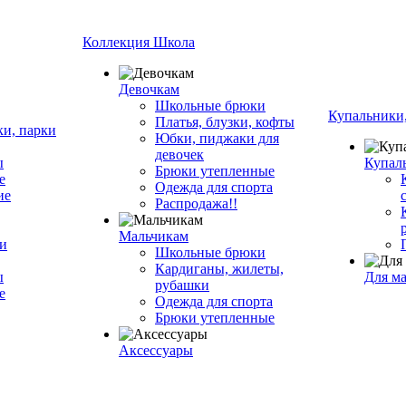
Коллекция Школа
Девочкам
Школьные брюки
Купальники,
Платья, блузки, кофты
ки, парки
Юбки, пиджаки для
девочек
ы
Купал
Брюки утепленные
е
Одежда для спорта
ие
Распродажа!!
Мальчикам
ки
Школьные брюки
Кардиганы, жилеты,
ы
Для м
рубашки
е
Одежда для спорта
Брюки утепленные
Аксессуары