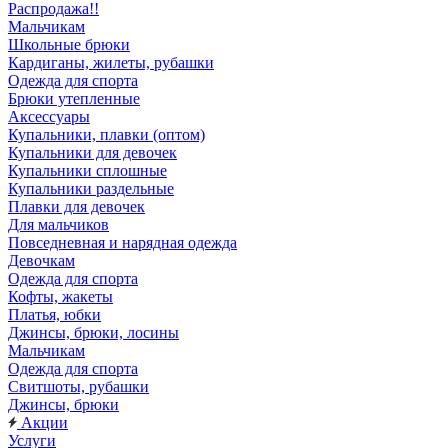
Распродажа!!
Мальчикам
Школьные брюки
Кардиганы, жилеты, рубашки
Одежда для спорта
Брюки утепленные
Аксессуары
Купальники, плавки (оптом)
Купальники для девочек
Купальники сплошные
Купальники раздельные
Плавки для девочек
Для мальчиков
Повседневная и нарядная одежда
Девочкам
Одежда для спорта
Кофты, жакеты
Платья, юбки
Джинсы, брюки, лосины
Мальчикам
Одежда для спорта
Свитшоты, рубашки
Джинсы, брюки
Акции
Услуги