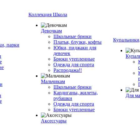
Коллекция Школа
Девочкам
Школьные брюки
Купальники,
Платья, блузки, кофты
ки, парки
Юбки, пиджаки для
девочек
ы
Купал
Брюки утепленные
е
Одежда для спорта
ие
Распродажа!!
Мальчикам
ки
Школьные брюки
Кардиганы, жилеты,
ы
Для м
рубашки
е
Одежда для спорта
Брюки утепленные
Аксессуары