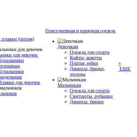
Повседневная и нарядная одежда
 плавки (оптом)
Девочкам
Одежда для спорта
ьники для девочек
Кофты, жакеты
Купальники
Платья, юбки
+
сплошные
Джинсы, брюки,
ЕЩЕ
Купальники
лосины
раздельные
Плавки для девочек
Мальчикам
Одежда для спорта
альчиков
Свитшоты, рубашки
Джинсы, брюки