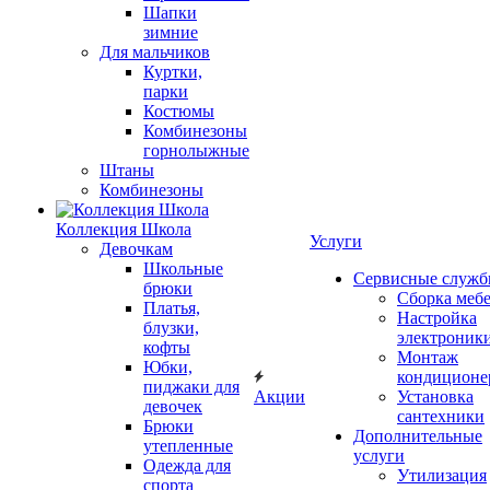
Шапки
зимние
Для мальчиков
Куртки,
парки
Костюмы
Комбинезоны
горнолыжные
Штаны
Комбинезоны
Коллекция Школа
Услуги
Девочкам
Школьные
Сервисные служ
брюки
Сборка меб
Платья,
Настройка
блузки,
электроник
кофты
Монтаж
Юбки,
кондиционе
пиджаки для
Акции
Установка
девочек
сантехники
Брюки
Дополнительные
утепленные
услуги
Одежда для
Утилизация
спорта