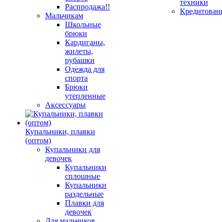
техники
Распродажа!!
Кредитован
Мальчикам
Школьные
брюки
Кардиганы,
жилеты,
рубашки
Одежда для
спорта
Брюки
утепленные
Аксессуары
Купальники, плавки
(оптом)
Купальники для
девочек
Купальники
сплошные
Купальники
раздельные
Плавки для
девочек
Для мальчиков