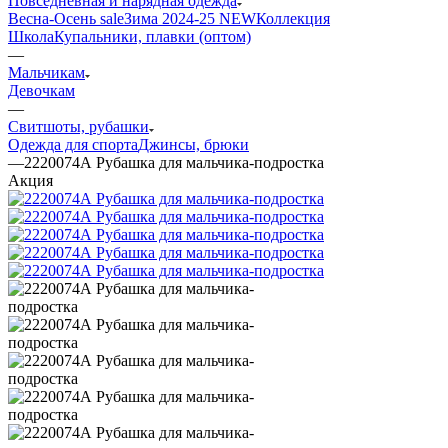
Повседневная и нарядная одежда
Весна-Осень sale
Зима 2024-25 NEW
Коллекция
Школа
Купальники, плавки (оптом)
—
Мальчикам
Девочкам
—
Свитшоты, рубашки
Одежда для спорта
Джинсы, брюки
—
2220074А Рубашка для мальчика-подростка
Акция