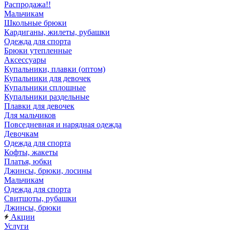
Распродажа!!
Мальчикам
Школьные брюки
Кардиганы, жилеты, рубашки
Одежда для спорта
Брюки утепленные
Аксессуары
Купальники, плавки (оптом)
Купальники для девочек
Купальники сплошные
Купальники раздельные
Плавки для девочек
Для мальчиков
Повседневная и нарядная одежда
Девочкам
Одежда для спорта
Кофты, жакеты
Платья, юбки
Джинсы, брюки, лосины
Мальчикам
Одежда для спорта
Свитшоты, рубашки
Джинсы, брюки
Акции
Услуги