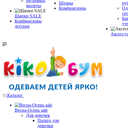
Ветровки,
Штаны
ру
жилеты
Комбинезоны
Од
сп
Шапки SALE
Бр
Комбинезоны
ут
детские
Аксессу
Каталог
Весна-Осень sale
Для девочек
Пальто для
девочки