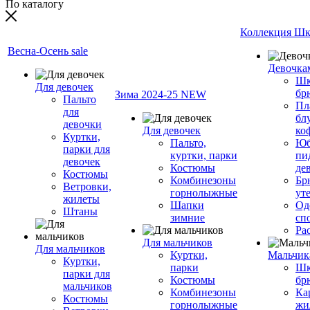
По каталогу
Коллекция Шк
Весна-Осень sale
Девочка
Шк
Для девочек
бр
Зима 2024-25 NEW
Пальто
Пл
для
бл
девочки
Для девочек
ко
Куртки,
Пальто,
Юб
парки для
куртки, парки
пи
девочек
Костюмы
де
Костюмы
Комбинезоны
Бр
Ветровки,
горнолыжные
ут
жилеты
Шапки
Од
Штаны
зимние
сп
Ра
Для мальчиков
Для мальчиков
Куртки,
Мальчик
Куртки,
парки
Шк
парки для
Костюмы
бр
мальчиков
Комбинезоны
Ка
Костюмы
горнолыжные
жи