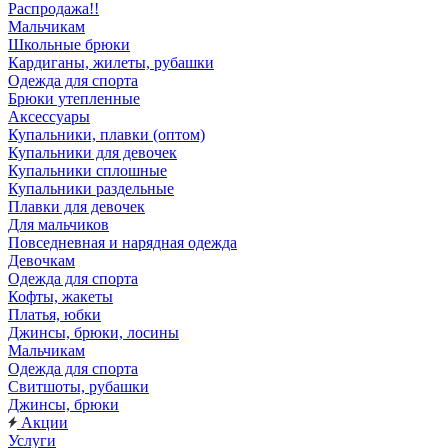
Распродажа!!
Мальчикам
Школьные брюки
Кардиганы, жилеты, рубашки
Одежда для спорта
Брюки утепленные
Аксессуары
Купальники, плавки (оптом)
Купальники для девочек
Купальники сплошные
Купальники раздельные
Плавки для девочек
Для мальчиков
Повседневная и нарядная одежда
Девочкам
Одежда для спорта
Кофты, жакеты
Платья, юбки
Джинсы, брюки, лосины
Мальчикам
Одежда для спорта
Свитшоты, рубашки
Джинсы, брюки
Акции
Услуги