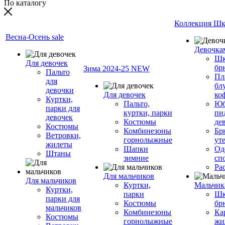
По каталогу
Коллекция Шк
Весна-Осень sale
Девочка
Шк
Для девочек
бр
Зима 2024-25 NEW
Пальто
Пл
для
бл
девочки
Для девочек
ко
Куртки,
Пальто,
Юб
парки для
куртки, парки
пи
девочек
Костюмы
де
Костюмы
Комбинезоны
Бр
Ветровки,
горнолыжные
ут
жилеты
Шапки
Од
Штаны
зимние
сп
Ра
Для мальчиков
Для мальчиков
Куртки,
Мальчик
Куртки,
парки
Шк
парки для
Костюмы
бр
мальчиков
Комбинезоны
Ка
Костюмы
горнолыжные
жи