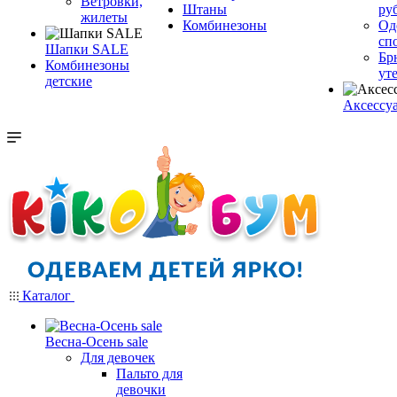
Ветровки,
Штаны
ру
жилеты
Комбинезоны
Од
сп
Шапки SALE
Бр
Комбинезоны
ут
детские
Аксессу
Каталог
Весна-Осень sale
Для девочек
Пальто для
девочки