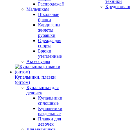
техники
Распродажа!!
Кредитован
Мальчикам
Школьные
брюки
Кардиганы,
жилеты,
рубашки
Одежда для
спорта
Брюки
утепленные
Аксессуары
Купальники, плавки
(оптом)
Купальники для
девочек
Купальники
сплошные
Купальники
раздельные
Плавки для
девочек
Для мальчиков