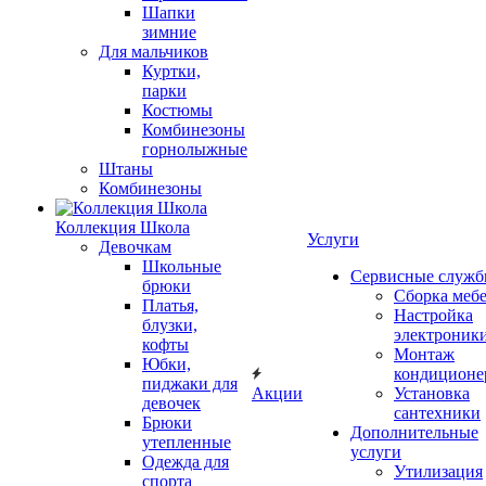
Шапки
зимние
Для мальчиков
Куртки,
парки
Костюмы
Комбинезоны
горнолыжные
Штаны
Комбинезоны
Коллекция Школа
Услуги
Девочкам
Школьные
Сервисные служ
брюки
Сборка меб
Платья,
Настройка
блузки,
электроник
кофты
Монтаж
Юбки,
кондиционе
пиджаки для
Акции
Установка
девочек
сантехники
Брюки
Дополнительные
утепленные
услуги
Одежда для
Утилизация
спорта