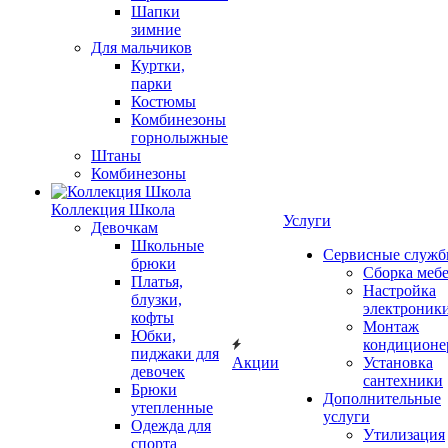
Шапки
зимние
Для мальчиков
Куртки,
парки
Костюмы
Комбинезоны
горнолыжные
Штаны
Комбинезоны
Коллекция Школа
Услуги
Девочкам
Школьные
Сервисные служ
брюки
Сборка меб
Платья,
Настройка
блузки,
электроник
кофты
Монтаж
Юбки,
кондиционе
пиджаки для
Акции
Установка
девочек
сантехники
Брюки
Дополнительные
утепленные
услуги
Одежда для
Утилизация
спорта