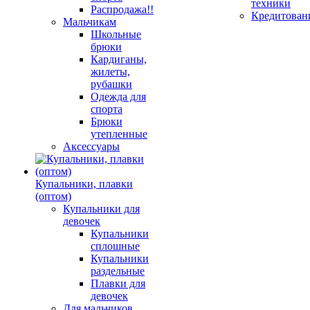
техники
Распродажа!!
Кредитован
Мальчикам
Школьные
брюки
Кардиганы,
жилеты,
рубашки
Одежда для
спорта
Брюки
утепленные
Аксессуары
Купальники, плавки
(оптом)
Купальники для
девочек
Купальники
сплошные
Купальники
раздельные
Плавки для
девочек
Для мальчиков