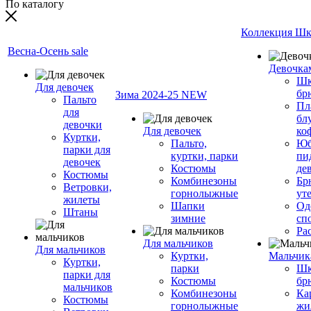
По каталогу
Коллекция Шк
Весна-Осень sale
Девочка
Шк
Для девочек
бр
Зима 2024-25 NEW
Пальто
Пл
для
бл
девочки
Для девочек
ко
Куртки,
Пальто,
Юб
парки для
куртки, парки
пи
девочек
Костюмы
де
Костюмы
Комбинезоны
Бр
Ветровки,
горнолыжные
ут
жилеты
Шапки
Од
Штаны
зимние
сп
Ра
Для мальчиков
Для мальчиков
Куртки,
Мальчик
Куртки,
парки
Шк
парки для
Костюмы
бр
мальчиков
Комбинезоны
Ка
Костюмы
горнолыжные
жи