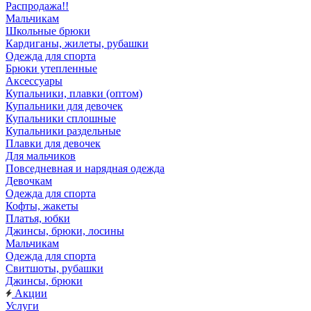
Распродажа!!
Мальчикам
Школьные брюки
Кардиганы, жилеты, рубашки
Одежда для спорта
Брюки утепленные
Аксессуары
Купальники, плавки (оптом)
Купальники для девочек
Купальники сплошные
Купальники раздельные
Плавки для девочек
Для мальчиков
Повседневная и нарядная одежда
Девочкам
Одежда для спорта
Кофты, жакеты
Платья, юбки
Джинсы, брюки, лосины
Мальчикам
Одежда для спорта
Свитшоты, рубашки
Джинсы, брюки
Акции
Услуги