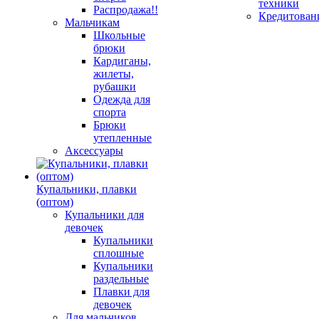
техники
Распродажа!!
Кредитован
Мальчикам
Школьные
брюки
Кардиганы,
жилеты,
рубашки
Одежда для
спорта
Брюки
утепленные
Аксессуары
Купальники, плавки
(оптом)
Купальники для
девочек
Купальники
сплошные
Купальники
раздельные
Плавки для
девочек
Для мальчиков