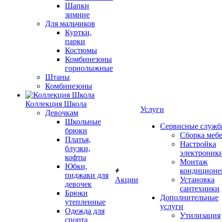
Шапки
зимние
Для мальчиков
Куртки,
парки
Костюмы
Комбинезоны
горнолыжные
Штаны
Комбинезоны
Коллекция Школа
Услуги
Девочкам
Школьные
Сервисные служ
брюки
Сборка меб
Платья,
Настройка
блузки,
электроник
кофты
Монтаж
Юбки,
кондиционе
пиджаки для
Акции
Установка
девочек
сантехники
Брюки
Дополнительные
утепленные
услуги
Одежда для
Утилизация
спорта