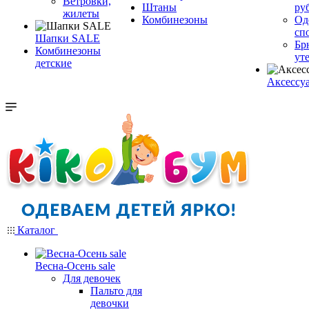
Ветровки,
Штаны
ру
жилеты
Комбинезоны
Од
сп
Шапки SALE
Бр
Комбинезоны
ут
детские
Аксессу
Каталог
Весна-Осень sale
Для девочек
Пальто для
девочки