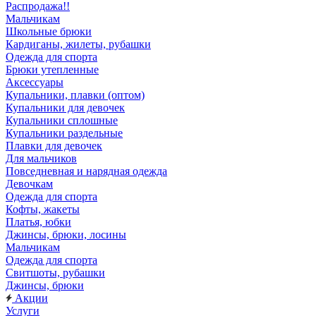
Распродажа!!
Мальчикам
Школьные брюки
Кардиганы, жилеты, рубашки
Одежда для спорта
Брюки утепленные
Аксессуары
Купальники, плавки (оптом)
Купальники для девочек
Купальники сплошные
Купальники раздельные
Плавки для девочек
Для мальчиков
Повседневная и нарядная одежда
Девочкам
Одежда для спорта
Кофты, жакеты
Платья, юбки
Джинсы, брюки, лосины
Мальчикам
Одежда для спорта
Свитшоты, рубашки
Джинсы, брюки
Акции
Услуги