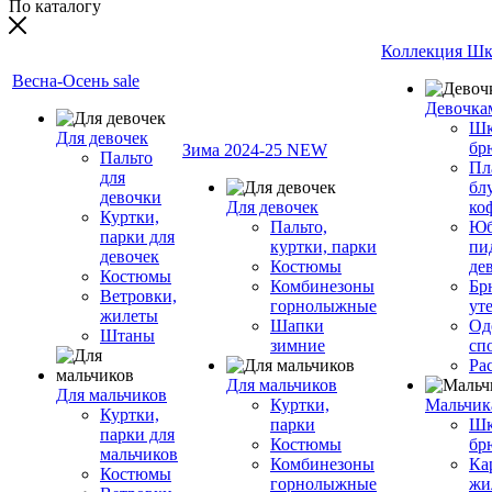
По каталогу
Коллекция Шк
Весна-Осень sale
Девочка
Шк
Для девочек
бр
Зима 2024-25 NEW
Пальто
Пл
для
бл
девочки
Для девочек
ко
Куртки,
Пальто,
Юб
парки для
куртки, парки
пи
девочек
Костюмы
де
Костюмы
Комбинезоны
Бр
Ветровки,
горнолыжные
ут
жилеты
Шапки
Од
Штаны
зимние
сп
Ра
Для мальчиков
Для мальчиков
Куртки,
Мальчик
Куртки,
парки
Шк
парки для
Костюмы
бр
мальчиков
Комбинезоны
Ка
Костюмы
горнолыжные
жи