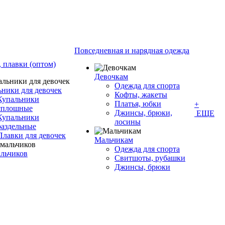
Повседневная и нарядная одежда
 плавки (оптом)
Девочкам
Одежда для спорта
ьники для девочек
Кофты, жакеты
Купальники
Платья, юбки
+
сплошные
Джинсы, брюки,
ЕЩЕ
Купальники
лосины
раздельные
Плавки для девочек
Мальчикам
Одежда для спорта
альчиков
Свитшоты, рубашки
Джинсы, брюки