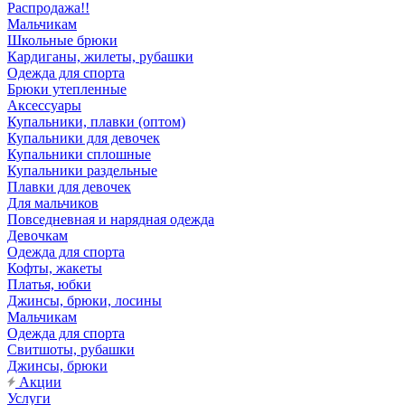
Распродажа!!
Мальчикам
Школьные брюки
Кардиганы, жилеты, рубашки
Одежда для спорта
Брюки утепленные
Аксессуары
Купальники, плавки (оптом)
Купальники для девочек
Купальники сплошные
Купальники раздельные
Плавки для девочек
Для мальчиков
Повседневная и нарядная одежда
Девочкам
Одежда для спорта
Кофты, жакеты
Платья, юбки
Джинсы, брюки, лосины
Мальчикам
Одежда для спорта
Свитшоты, рубашки
Джинсы, брюки
Акции
Услуги