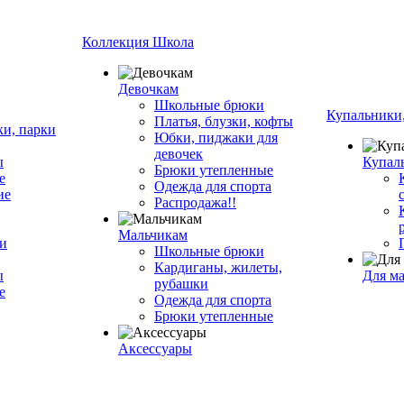
Коллекция Школа
Девочкам
Школьные брюки
Купальники,
Платья, блузки, кофты
ки, парки
Юбки, пиджаки для
девочек
ы
Купал
Брюки утепленные
е
Одежда для спорта
ие
Распродажа!!
Мальчикам
ки
Школьные брюки
Кардиганы, жилеты,
ы
Для м
рубашки
е
Одежда для спорта
Брюки утепленные
Аксессуары