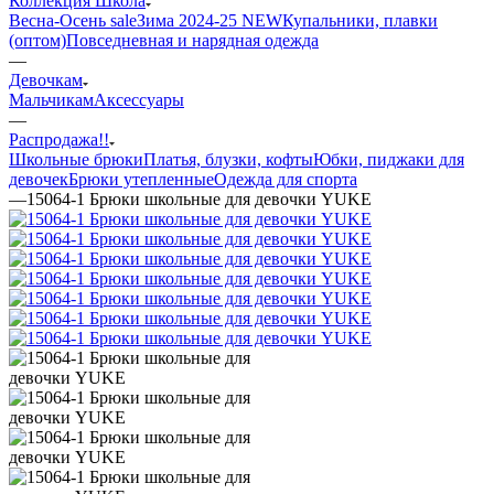
Коллекция Школа
Весна-Осень sale
Зима 2024-25 NEW
Купальники, плавки
(оптом)
Повседневная и нарядная одежда
—
Девочкам
Мальчикам
Аксессуары
—
Распродажа!!
Школьные брюки
Платья, блузки, кофты
Юбки, пиджаки для
девочек
Брюки утепленные
Одежда для спорта
—
15064-1 Брюки школьные для девочки YUKE