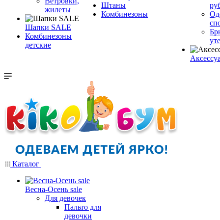
Ветровки,
Штаны
ру
жилеты
Комбинезоны
Од
сп
Шапки SALE
Бр
Комбинезоны
ут
детские
Аксессу
Каталог
Весна-Осень sale
Для девочек
Пальто для
девочки