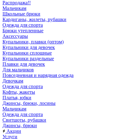
Распродажа!!
Мальчикам
Школьные брюки
Кардиганы, жилеты, рубашки
Одежда для спорта
Брюки утепленные
Аксессуары
Купальники, плавки (оптом)
Купальники для девочек
Купальники сплошные
Купальники раздельные
Плавки для девочек
Для мальчиков
Повседневная и нарядная одежда
Девочкам
Одежда для спорта
Кофты, жакеты
Платья, юбки
Джинсы, брюки, лосины
Мальчикам
Одежда для спорта
Свитшоты, рубашки
Джинсы, брюки
Акции
Услуги