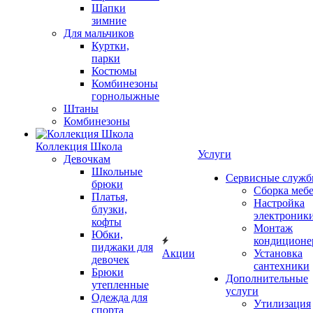
Шапки
зимние
Для мальчиков
Куртки,
парки
Костюмы
Комбинезоны
горнолыжные
Штаны
Комбинезоны
Коллекция Школа
Услуги
Девочкам
Школьные
Сервисные служ
брюки
Сборка меб
Платья,
Настройка
блузки,
электроник
кофты
Монтаж
Юбки,
кондиционе
пиджаки для
Акции
Установка
девочек
сантехники
Брюки
Дополнительные
утепленные
услуги
Одежда для
Утилизация
спорта