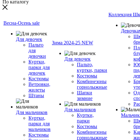
По каталогу
Коллекция Шк
Весна-Осень sale
Девочка
Шк
Для девочек
бр
Зима 2024-25 NEW
Пальто
Пл
для
бл
девочки
Для девочек
ко
Куртки,
Пальто,
Юб
парки для
куртки, парки
пи
девочек
Костюмы
де
Костюмы
Комбинезоны
Бр
Ветровки,
горнолыжные
ут
жилеты
Шапки
Од
Штаны
зимние
сп
Ра
Для мальчиков
Для мальчиков
Куртки,
Мальчик
Куртки,
парки
Шк
парки для
Костюмы
бр
мальчиков
Комбинезоны
Ка
Костюмы
горнолыжные
жи