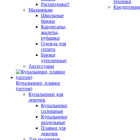
техники
Распродажа!!
Кредитован
Мальчикам
Школьные
брюки
Кардиганы,
жилеты,
рубашки
Одежда для
спорта
Брюки
утепленные
Аксессуары
Купальники, плавки
(оптом)
Купальники для
девочек
Купальники
сплошные
Купальники
раздельные
Плавки для
девочек
Для мальчиков