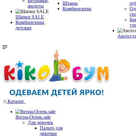
Ветровки,
Штаны
ру
жилеты
Комбинезоны
Од
сп
Шапки SALE
Бр
Комбинезоны
ут
детские
Аксессу
Каталог
Весна-Осень sale
Для девочек
Пальто для
девочки