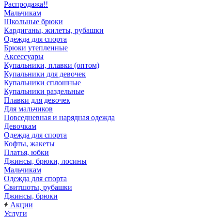
Распродажа!!
Мальчикам
Школьные брюки
Кардиганы, жилеты, рубашки
Одежда для спорта
Брюки утепленные
Аксессуары
Купальники, плавки (оптом)
Купальники для девочек
Купальники сплошные
Купальники раздельные
Плавки для девочек
Для мальчиков
Повседневная и нарядная одежда
Девочкам
Одежда для спорта
Кофты, жакеты
Платья, юбки
Джинсы, брюки, лосины
Мальчикам
Одежда для спорта
Свитшоты, рубашки
Джинсы, брюки
Акции
Услуги