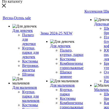
По каталогу
Коллекция Шк
Весна-Осень sale
Девочка
Шк
Для девочек
бр
Зима 2024-25 NEW
Пальто
Пл
для
бл
девочки
Для девочек
ко
Куртки,
Пальто,
Юб
парки для
куртки, парки
пи
девочек
Костюмы
де
Костюмы
Комбинезоны
Бр
Ветровки,
горнолыжные
ут
жилеты
Шапки
Од
Штаны
зимние
сп
Ра
Для мальчиков
Для мальчиков
Куртки,
Мальчик
Куртки,
парки
Шк
парки для
Костюмы
бр
мальчиков
Комбинезоны
Ка
Костюмы
горнолыжные
жи