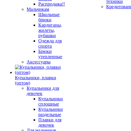
техники
Распродажа!!
Кредитован
Мальчикам
Школьные
брюки
Кардиганы,
жилеты,
рубашки
Одежда для
спорта
Брюки
утепленные
Аксессуары
Купальники, плавки
(оптом)
Купальники для
девочек
Купальники
сплошные
Купальники
раздельные
Плавки для
девочек
Для мальчиков