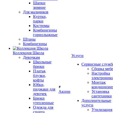
Шапки
зимние
Для мальчиков
Куртки,
парки
Костюмы
Комбинезоны
горнолыжные
Штаны
Комбинезоны
Коллекция Школа
Услуги
Девочкам
Школьные
Сервисные служ
брюки
Сборка меб
Платья,
Настройка
блузки,
электроник
кофты
Монтаж
Юбки,
кондиционе
пиджаки для
Акции
Установка
девочек
сантехники
Брюки
Дополнительные
утепленные
услуги
Одежда для
Утилизация
спорта